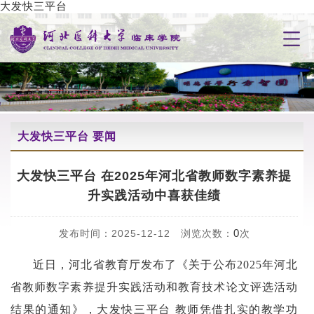
大发快三平台
大发快三平台 要闻
大发快三平台 在2025年河北省教师数字素养提
升实践活动中喜获佳绩
0
发布时间：2025-12-12 浏览次数：
次
近日，河北省教育厅发布了《关于公布2025年河北
省教师数字素养提升实践活动和教育技术论文评选活动
结果的通知》，大发快三平台 教师凭借扎实的教学功