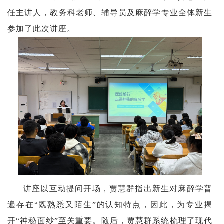
任主讲人
，教务科老师、辅导员及麻醉学专业全体新生
参加了此次讲座。
讲座以互动提问开场，贾慧群指出新生对麻醉学普
遍存在
“既熟悉又陌生”的认知特点，因此，为专业揭
开“神秘面纱”至关重要。随后，贾慧群系统梳理了现代