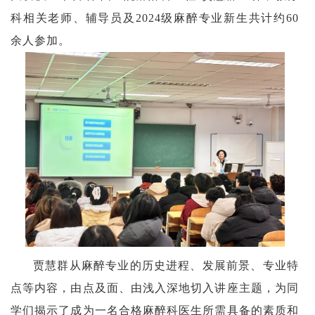
科相关老师、辅导员及2024级麻醉专业新生共计约60
余人参加。
贾慧群从麻醉专业的历史进程、发展前景、专业特
点等内容，由点及面、由浅入深地切入讲座主题，为同
学们揭示了成为一名合格麻醉科医生所需具备的素质和